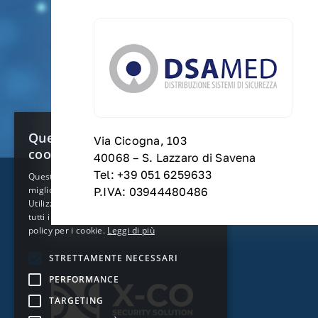
×
Questo sito web utilizza
Via Cicogna, 103
cookie
40068 – S. Lazzaro di Savena
Tel: +39 051 6259633
Questo sito web utilizza i cookie per
migliorare la tua esperienza di navigazione.
P.IVA: 03944480486
Utilizzando il nostro sito web acconsenti a
tutti i cookie in conformità con la nostra
policy per i cookie.
Leggi di più
STRETTAMENTE NECESSARI
PERFORMANCE
TARGETING