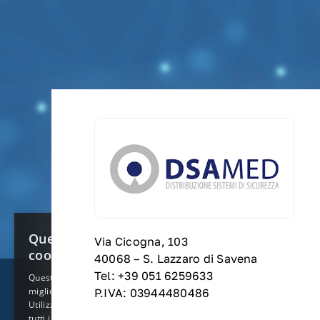
×
Questo sito web utilizza
Via Cicogna, 103
cookie
40068 – S. Lazzaro di Savena
Tel: +39 051 6259633
Questo sito web utilizza i cookie per
migliorare la tua esperienza di navigazione.
P.IVA: 03944480486
Utilizzando il nostro sito web acconsenti a
tutti i cookie in conformità con la nostra