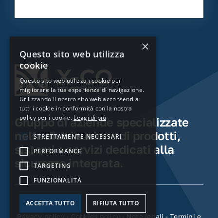
×
Questo sito web utilizza
cookie
Questo sito web utilizza i cookie per
migliorare la tua esperienza di navigazione.
Utilizzando il nostro sito web acconsenti a
tutti i cookie in conformità con la nostra
policy per i cookie.
Leggi di più
Gruppo di aziende specializzate
nella distribuzione di prodotti,
STRETTAMENTE NECESSARI
sistemi e servizi dedicati alla
PERFORMANCE
sicurezza integrata.
TARGETING
FUNZIONALITÀ
ACCETTA TUTTO
RIFIUTA TUTTO
Privacy policy
·
Cookies policy
·
Note legali
·
Termini e