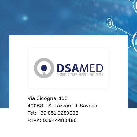
News
Dove siamo
Contatti
Supporto tecnico
RMA
Via Cicogna, 103
B2B
40068 – S. Lazzaro di Savena
Tel: +39 051 6259633
P.IVA: 03944480486