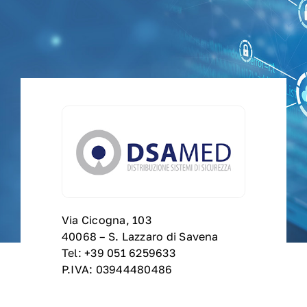
News
Dove siamo
Contatti
Supporto tecnico
RMA
Via Cicogna, 103
B2B
40068 – S. Lazzaro di Savena
Tel: +39 051 6259633
P.IVA: 03944480486